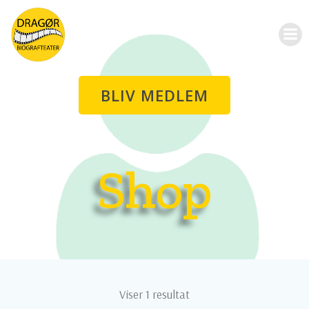
Videre
til
indhold
BLIV MEDLEM
Shop
Viser 1 resultat