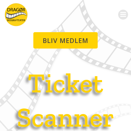
Videre
til
indhold
BLIV MEDLEM
Ticket
Scanner