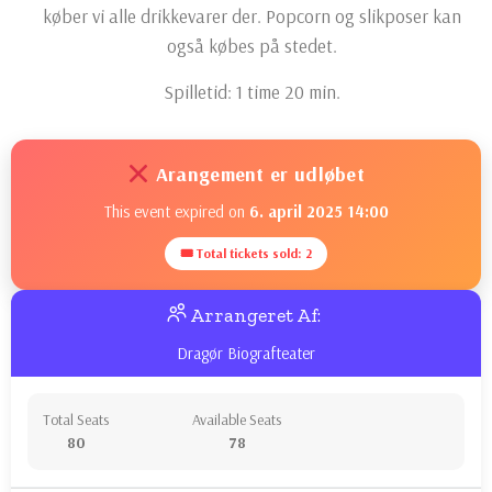
køber vi alle drikkevarer der. Popcorn og slikposer kan
også købes på stedet.
Spilletid: 1 time 20 min.
Arangement er udløbet
This event expired on
6. april 2025 14:00
🎟 Total tickets sold: 2
Arrangeret Af:
Dragør Biografteater
Total Seats
Available Seats
80
78