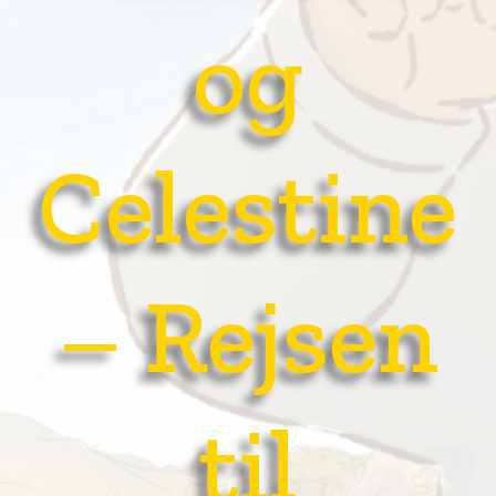
og
Celestine
– Rejsen
til