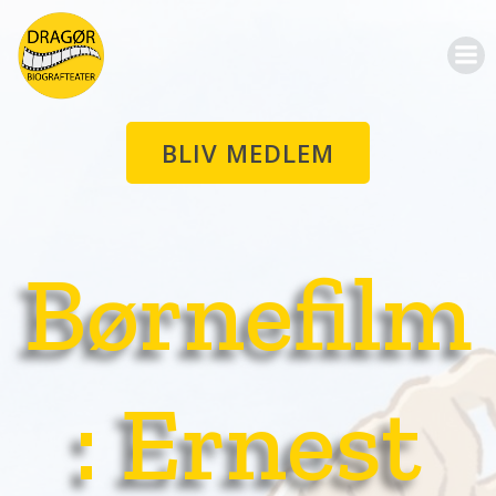
Videre
til
indhold
BLIV MEDLEM
Børnefilm
: Ernest